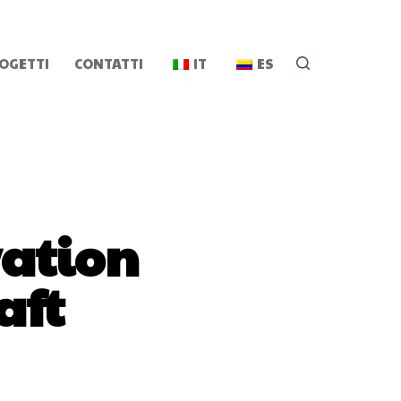
OGETTI
CONTATTI
IT
ES
vation
aft