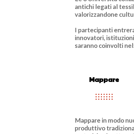
antichi legati al tess
valorizzandone cultur
I partecipanti entrer
innovatori, istituzio
saranno coinvolti nel
Mappare
Mappare
in modo nuo
produttivo tradiziona